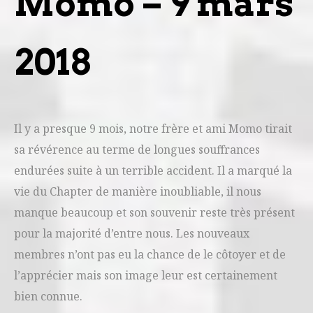
Momo – 9 mars
2018
Il y a presque 9 mois, notre frère et ami Momo tirait
sa révérence au terme de longues souffrances
endurées suite à un terrible accident. Il a marqué la
vie du Chapter de manière inoubliable, il nous
manque beaucoup et son souvenir reste très présent
pour la majorité d’entre nous. Les nouveaux
membres n’ont pas eu la chance de le côtoyer et de
l’apprécier mais son image leur est certainement
bien connue.