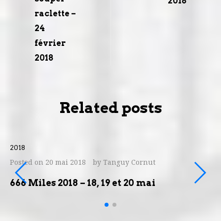
2018
raclette –
24
février
2018
Related posts
2018
2
Posted on
20 mai 2018
by
Tanguy Cornut
P
666 Miles 2018 – 18, 19 et 20 mai