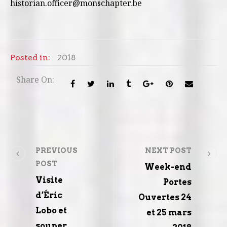
historian.officer@monschapter.be
Posted in:
2018
Share On:
PREVIOUS
NEXT POST
POST
Week-end
Visite
Portes
d’Éric
Ouvertes 24
Lobo et
et 25 mars
souper