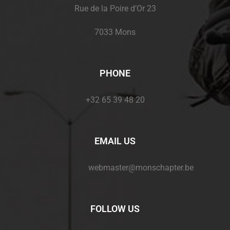
Rue de la Poire d’Or 23
7033 Mons
PHONE
+32 65 39 48 20
EMAIL US
webmaster@monschapter.be
FOLLOW US