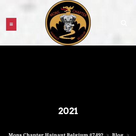
2021
Mons Chapter Hainaut Belgium #7492
>
Blog
>