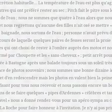
crétion habituelle… La température de l’eau est plus qu’ag
es qui ont préféré rester au sec ; Pitch fait le pitre sous 
de l’eau ; nous ne sommes que quatre à l’eau alors que nou
us regrettons qu’aucune des filles n’ait osé se mettre «
ignade, nous sortons de l’eau ; personne n’avait prévu de
u cours de laquelle quelques paires de fesses seront la proie
s qui ont choisi de rester à l’ombre auprès des motos et n
mé par Choupette et les « sans-cheveux » ; petit arrêt pou
ivée à Bastogne après une balade toujours sous un soleil trè
ance de photos souvenirs ; nous sommes une bonne dizaine à
 et d’en redescendre mais les photos en valent bien la pein
ffisant pour tous nous recevoir et nous passons encore un
ns de se faire quelques « pipes d’Ardennes » célèbres et ta
ravel » nous a donné rendez-vous pour un apéro sympa au
a Roche pour faire honneur à l’invitation. Je n’y ai pas pri