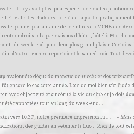
ssite… Il n’y avait plus qu’à espérer une météo printanière
eil et les fortes chaleurs furent de la partie pratiquement 
réussite qu’une quarantaine de membres du MCHB décidère
fférents endroits tels que maisons d’hôtes, hôtel à Marche ou
ts du week-end, pour leur plus grand plaisir. Certains é
atin, d’autres encore repartaient le samedi soir. Tout devai
oup avaient été déçus du manque de succès et des prix surfa
ût encore le cas cette année. Loin de moi bien sûr l’idée 
er avec objectivité et sincérité la vie du club et je dois do
ont été rapportées tout au long du week-end…
matin vers 10.30’, notre première impression fût…
« Mais 
ndications, des guides en vêtements fluo… Rien de tout cel