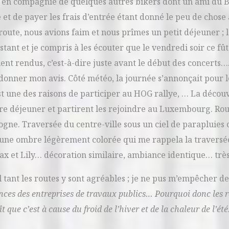
ce en compagnie de quelques autres bikers dont un ami du B
e et de payer les frais d’entrée étant donné le peu de chose 
oute, nous avions faim et nous prîmes un petit déjeuner ; 
stant et je compris à les écouter que le vendredi soir ce f
taient rendus, c’est-à-dire juste avant le début des concerts
 donner mon avis. Côté météo, la journée s’annonçait pour 
st une des raisons de participer au HOG rallye, … La découv
e déjeuner et partirent les rejoindre au Luxembourg. Rou
ogne. Traversée du centre-ville sous un ciel de parapluies
nt une ombre légèrement colorée qui me rappela la traversé
ax et Lily… décoration similaire, ambiance identique… très
l tant les routes y sont agréables ; je ne pus m’empêcher 
es des entreprises de travaux publics… Pourquoi donc les 
que c’est à cause du froid de l’hiver et de la chaleur de l’ét