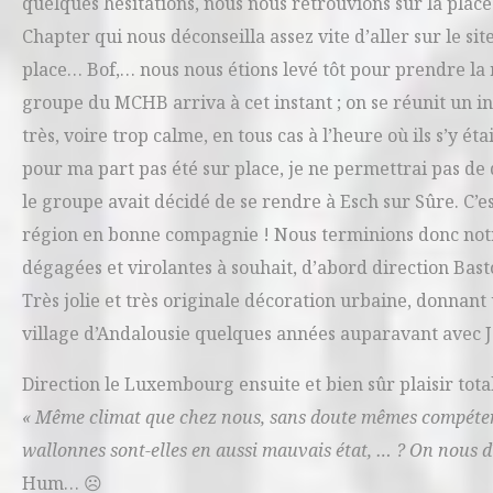
quelques hésitations, nous nous retrouvions sur la pla
Chapter qui nous déconseilla assez vite d’aller sur le sit
place… Bof,… nous nous étions levé tôt pour prendre la r
groupe du MCHB arriva à cet instant ; on se réunit un in
très, voire trop calme, en tous cas à l’heure où ils s’y é
pour ma part pas été sur place, je ne permettrai pas de
le groupe avait décidé de se rendre à Esch sur Sûre. C’e
région en bonne compagnie ! Nous terminions donc notr
dégagées et virolantes à souhait, d’abord direction Bast
Très jolie et très originale décoration urbaine, donna
village d’Andalousie quelques années auparavant avec J
Direction le Luxembourg ensuite et bien sûr plaisir tota
« Même climat que chez nous, sans doute mêmes compétenc
wallonnes sont-elles en aussi mauvais état, … ? On nous dît 
Hum… ☹