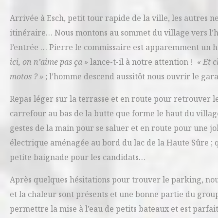
Arrivée à Esch, petit tour rapide de la ville, les autres
itinéraire… Nous montons au sommet du village vers l’hôt
l’entrée … Pierre le commissaire est apparemment un ha
ici, on n’aime pas ça »
lance-t-il à notre attention !
« Et c
motos ? »
; l’homme descend aussitôt nous ouvrir le ga
Repas léger sur la terrasse et en route pour retrouver 
carrefour au bas de la butte que forme le haut du villa
gestes de la main pour se saluer et en route pour une j
électrique aménagée au bord du lac de la Haute Sûre ; q
petite baignade pour les candidats…
Après quelques hésitations pour trouver le parking, nous 
et la chaleur sont présents et une bonne partie du grou
permettre la mise à l’eau de petits bateaux et est parfait