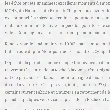
les échos ont été unanimes ; excellents moments d’émoti
MCHB, du Namur et du Brussels Chapter, tous invités des
exceptionnel. La soirée se terminera pour nous dans un
malheureusement été divisé, impossible pour tous de s
ville… Dommage mais tous passeront quand même une t
Rendez-vous le lendemain vers 10.00’ pour la mise en p
fait la route depuis Mons pour nous rejoindre… Sympa !
Départ de la parade, comme chaque fois beaucoup de mo
traversons le centre de La Roche, klaxons, sirènes, sign
ont été parcourus et la police nous fait signe de nous r
du mal à y croire… C’est pas vrai, tout ça pour ça ?!? Q
certains suivent Fabrice et d’autres s’en retournent de 
prendre quelques verres sur la place de La Roche où l’a