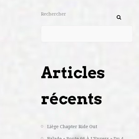
Rechercher
Articles
récents
Liège Chapter Ride Out
Balade « Route 66 À L’Envers » Du 4