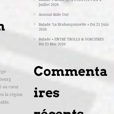
Juillet 2026
Annual Ride Out
n
Balade ‘La Brabançonnette » Du 21 Juin
2026
Balade « ENTRE TROLLS & SORCIERES
Du 25 Mai 2026
Commenta
arge
mbourg
sé au cœur
ires
en la région
able,
récents