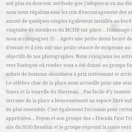
soit plus en douceur, méthode que j’adopterai vu ma dis
nous nous régalons sous les cris d’encouragement des autr
amusé de quelques couples également installés au bord 
vingtaine de membres du MCHB sur place… Dommage et no
nous accompagner ☹… Après une petite demi-heure de ba
d’essuie et il s’en suit une petite séance de striptease a
objectifs de nos photographes. Nous rejoignons les autre
vers Bastogne où rendez-vous a été donné au groupe for
achats de boissons alcoolisées à prix intéressant et arr
Le célèbre char de la place nous accueille pour une sé
flancs et la tourelle du Sherman… Pas facile d’y monter
terrasse de la place a heureusement un espace libre su
de plus ensemble. C’est également l’occasion pour certai
appréciées… Poyon et son groupe des « Friends First T
site du HOG Benelux et le groupe reprend la route vers L