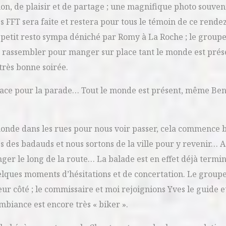
on, de plaisir et de partage ; une magnifique photo souven
 FFT sera faite et restera pour tous le témoin de ce rende
 petit resto sympa déniché par Romy à La Roche ; le groupe
e rassembler pour manger sur place tant le monde est prés
rès bonne soirée.
lace pour la parade… Tout le monde est présent, même Beno
nde dans les rues pour nous voir passer, cela commence b
es des badauds et nous sortons de la ville pour y revenir… 
anger le long de la route… La balade est en effet déjà term
uelques moments d’hésitations et de concertation. Le groupe
leur côté ; le commissaire et moi rejoignions Yves le guide 
mbiance est encore très « biker ».