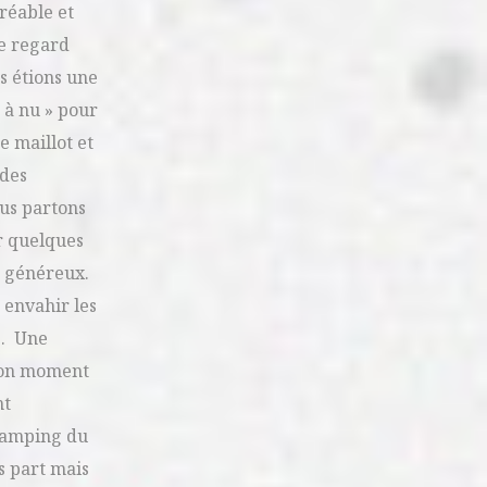
réable et
le regard
s étions une
 à nu » pour
 maillot et
 des
ous partons
r quelques
s généreux.
 envahir les
e. Une
 bon moment
nt
 camping du
s part mais