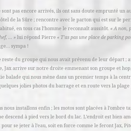
 ne sont pas encore arrivés, ils ont sans doute emprunté un a
el de la Sûre ; rencontre avec le parton qui est sur le pe
bitué, en tous cas l’homme le reconnaît aussitôt.
« A non, 
hef, … »
lui répond Pierre
« T’as pas une place de parking po
rage… sympa !
le reste du groupe qui nous avait prévenu de leur départ ; 
ge, Jax arrive sur notre droite emmenant son groupe et hop
olie balade qui nous mène dans un premier temps à la centr
uelques jolies photos du barrage et en route vers la plage
nous installons enfin ; les motos sont placées à l’ombre tan
pe descend à pied vers le bord du lac. L’endroit est bien 
 pour se jeter à l’eau, soit en force comme le feront Jax, Pit