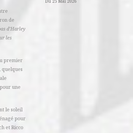
Du 25 Mai 2026
utre
rron de
pas d’Harley
ur les
au premier
, quelques
ale
 pour une
t le soleil
aménagé pour
ch et Ricco