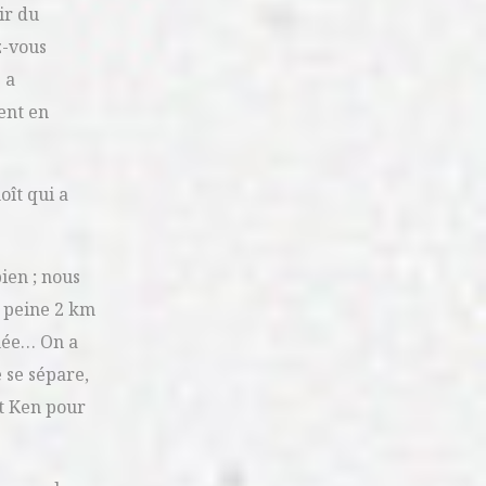
ir du
z-vous
 a
ent en
ît qui a
ien ; nous
A peine 2 km
inée… On a
 se sépare,
et Ken pour