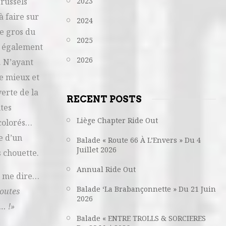
russels
2023
à faire sur
2024
le gros du
2025
ût également
2026
…. N’ayant
le mieux et
erte de la
RECENT POSTS
tes
Liège Chapter Ride Out
 colorés…
e d’un
Balade « Route 66 À L’Envers » Du 4
Juillet 2026
 chouette.
Annual Ride Out
de me dire…
Balade ‘La Brabançonnette » Du 21 Juin
routes
2026
é… !»
Balade « ENTRE TROLLS & SORCIERES