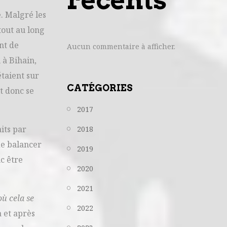
. Malgré les
tout au long
nt de
Aucun commentaire à afficher.
 à Bihain,
taient sur
CATÉGORIES
t donc se
2017
its par
2018
de balancer
2019
nc être
2020
2021
où cela se
2022
a et après