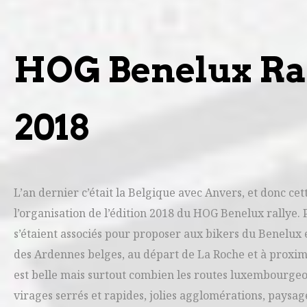
HOG Benelux Rall
2018
L’an dernier c’était la Belgique avec Anvers, et donc c
l’organisation de l’édition 2018 du HOG Benelux rallye
s’étaient associés pour proposer aux bikers du Benelux
des Ardennes belges, au départ de La Roche et à proxim
est belle mais surtout combien les routes luxembourge
virages serrés et rapides, jolies agglomérations, pays