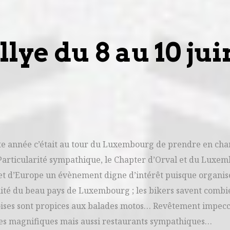
ye du 8 au 10 jui
ette année c’était au tour du Luxembourg de prendre en ch
. Particularité sympathique, le Chapter d’Orval et du Luxe
 et d’Europe un évènement digne d’intérêt puisque organi
ité du beau pays de Luxembourg ; les bikers savent combi
oises sont propices aux balades motos… Revêtement impecc
ages magnifiques mais aussi restaurants sympathiques…