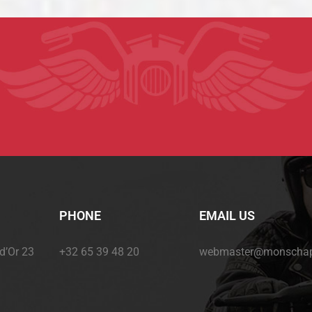
PHONE
EMAIL US
+32 65 39 48 20
webmaster@monschapt
 d’Or 23