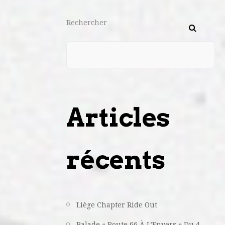
Rechercher
Articles
récents
Liège Chapter Ride Out
Balade « Route 66 À L’Envers » Du 4