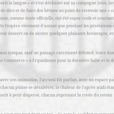
rti la langue » et s’est déchainé sur sa compagne Jenn, h
de dire et de faire des bêtises au point de recevoir une « c
nie, somme toute officielle, ont été super cools et sourian
? On l’espère vivement d’autant que pendant les prestations
eur dessert ou de siroter quelques plaisants breuvages, a
 aussi sympas, sauf un passage carrément défoncé, voire da
 Le Commerce » à Erquelinnes pour la dernière halte et le d
 avec son animation, l’accueil fût parfait, avec un espace p
chacun puisse se désaltérer, la chaleur de l’après-midi ét
 petit à petit dispersé, chacun reprenant la route du retour 