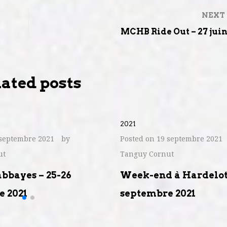
NEXT
MCHB Ride Out – 27 juin
ated posts
2021
septembre 2021
by
Posted on
19 septembre 2021
ut
Tanguy Cornut
abbayes – 25-26
Week-end à Hardelot 
e 2021
septembre 2021