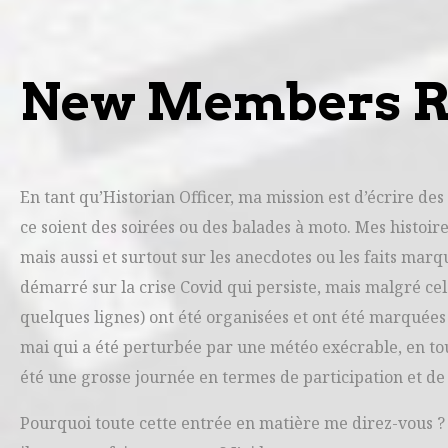
New Members Rid
En tant qu’Historian Officer, ma mission est d’écrire des
ce soient des soirées ou des balades à moto. Mes histoir
mais aussi et surtout sur les anecdotes ou les faits marq
démarré sur la crise Covid qui persiste, mais malgré cel
quelques lignes) ont été organisées et ont été marquées p
mai qui a été perturbée par une météo exécrable, en tou
été une grosse journée en termes de participation et de
Pourquoi toute cette entrée en matière me direz-vous ? 