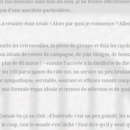
er ma mémoire dans tous les sens, je ne trouve effectiveme
pos d’une anecdote particulière…
La réussite était totale ! Alors par quoi je commence ? Alle
fin les retrouvailles, la photo de groupe et déjà les rigola
on idéale de routes de campagne, de jolis virages, de beau
lus de 80 motos ! – ensuite l’arrivée à la distillerie de Bie
 les 150 participants du ride out, un service un peu hésitan
t sympathique, serviable, souriant et efficace tenant comp
, une formule repas idéale et termes de sélection et de qua
Jamais vu ça au club ; d’habitude c’est un peu guindé, les
 coup, tout le monde s’est lâché ! Faut dire qu’il y avait 