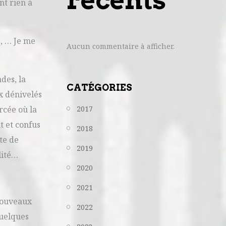
nt rien à
z, … Je me
Aucun commentaire à afficher.
des, la
CATÉGORIES
x dénivelés
rcée où la
2017
t et confus
2018
te de
2019
lité…
2020
2021
 nouveaux
2022
quelques