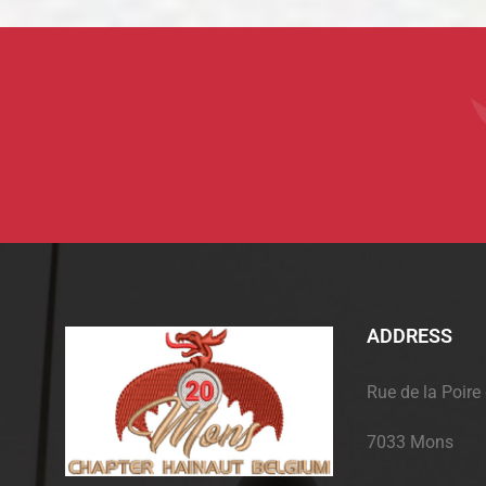
ADDRESS
Rue de la Poire
7033 Mons