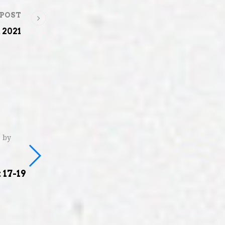
 POST
 2021
2021
by
Posted on
4 septembre 2021
by
Tanguy Cornut
17-19
Balade à Rochefort 4
septembre 2021