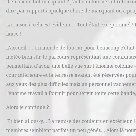
il eu aucun fait marquant ? J’ai beau tourner et retourn
dire par rapport à quelque chose de marquant ou à pro
La raison à cela est évidente… Tout était exceptionnel ! 
lance !
L’accueil, … Un monde de fou car pour beaucoup c’était en
météo bien sûr, le parcours représentant une combinais
permettant d’avoir une belle vue sur l’énorme colonne – p
cour intérieure et la terrasse avaient été réservées pour
aux yeux des plus difficiles mais un personnel vachemen
l’énorme travail à fournir pour servir toute cette bande
Alors je continue ?
Et bien allons-y… La remise des couleurs en extérieur ! 
membres semblent parfois un peu gênés… Alors là pour le