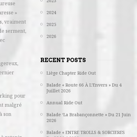
2023
eureuse
aresse »
2024
ts, vraiment
2025
 de serment,
2026
vec
RECENT POSTS
ngereux,
ernier
Liège Chapter Ride Out
Balade « Route 66 À L’Envers » Du 4
Juillet 2026
arking pour
Annual Ride Out
ant malgré
à son
Balade ‘La Brabançonnette » Du 21 Juin
2026
Balade « ENTRE TROLLS & SORCIERES