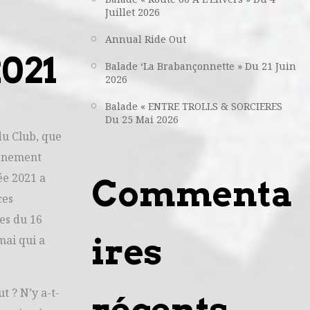
Juillet 2026
Annual Ride Out
021
Balade ‘La Brabançonnette » Du 21 Juin
2026
Balade « ENTRE TROLLS & SORCIERES
Du 25 Mai 2026
du Club, que
vènement
ée 2021 a
Commenta
ces
ies du 16
ires
mai qui a
t ? N’y a-t-
récents