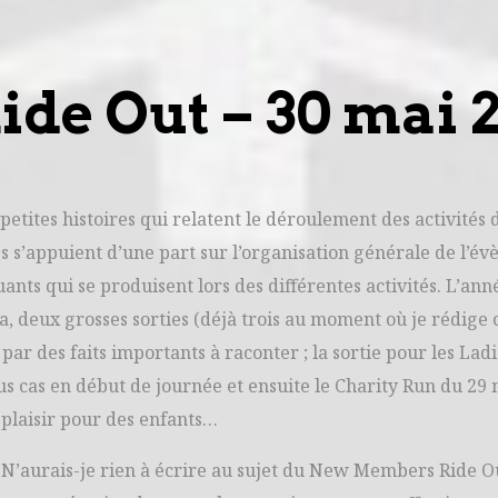
e Out – 30 mai 2
 petites histoires qui relatent le déroulement des activités 
es s’appuient d’une part sur l’organisation générale de l’é
uants qui se produisent lors des différentes activités. L’ann
a, deux grosses sorties (déjà trois au moment où je rédige 
ar des faits importants à raconter ; la sortie pour les Lad
s cas en début de journée et ensuite le Charity Run du 29 
 plaisir pour des enfants…
N’aurais-je rien à écrire au sujet du New Members Ride Ou