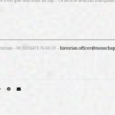
e n’est que tout était au top… Ce sera le seul fait marquant
orian – 00.32(0)473.76.60.59 –
historian.officer@monschap