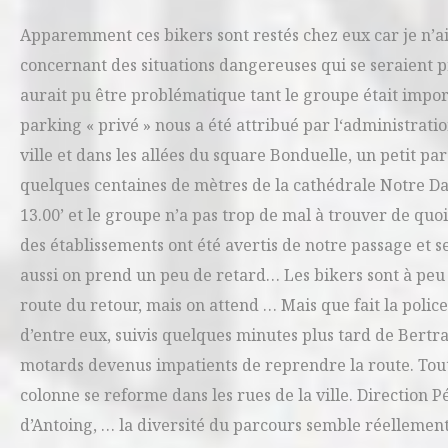
Apparemment ces bikers sont restés chez eux car je n’a
concernant des situations dangereuses qui se seraient p
aurait pu être problématique tant le groupe était import
parking « privé » nous a été attribué par l‘administrat
ville et dans les allées du square Bonduelle, un petit 
quelques centaines de mètres de la cathédrale Notre Dame
13.00’ et le groupe n’a pas trop de mal à trouver de quoi
des établissements ont été avertis de notre passage et 
aussi on prend un peu de retard… Les bikers sont à peu 
route du retour, mais on attend … Mais que fait la poli
d’entre eux, suivis quelques minutes plus tard de Bertr
motards devenus impatients de reprendre la route. Tout 
colonne se reforme dans les rues de la ville. Direction P
d’Antoing, … la diversité du parcours semble réellement