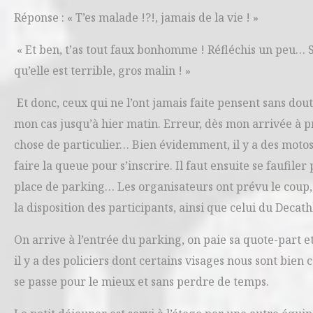
Réponse : « T’es malade !?!, jamais de la vie ! »
« Et ben, t’as tout faux bonhomme ! Réfléchis un peu… Si
qu’elle est terrible, gros malin ! »
Et donc, ceux qui ne l’ont jamais faite pensent sans dout
mon cas jusqu’à hier matin. Erreur, dès mon arrivée à p
chose de particulier… Bien évidemment, il y a des motos a
faire la queue pour s’inscrire. Il faut ensuite se faufil
place de parking… Les organisateurs ont prévu le coup, 
la disposition des participants, ainsi que celui du Decathlo
On arrive à l’entrée du parking, on paie sa quote-part 
il y a des policiers dont certains visages nous sont bien c
se passe pour le mieux et sans perdre de temps.