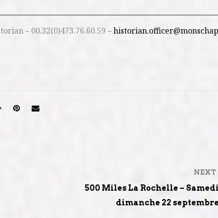
orian – 00.32(0)473.76.60.59 –
historian.officer@monschap
NEXT
500 Miles La Rochelle – Samedi 
dimanche 22 septembre