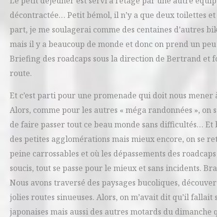
Le petit déjeuner est servi à l’étage par une autre équip
décontractée… Petit bémol, il n’y a que deux toilettes et
part, je me soulagerai comme des centaines d’autres bik
mais il y a beaucoup de monde et donc on prend un peu de
Briefing des roadcaps sous la direction de Bertrand et f
route.
Et c’est parti pour une promenade qui doit nous mener à
Alors, comme pour les autres « méga randonnées », on s
de faire passer tout ce beau monde sans difficultés… Et b
des petites agglomérations mais mieux encore, on se re
peine carrossables et où les dépassements des roadcaps 
soucis, tout se passe pour le mieux et sans incidents. Bra
Nous avons traversé des paysages bucoliques, découvert d
jolies routes sinueuses. Alors, on m’avait dit qu’il fall
japonaises mais aussi des autres motards du dimanche q