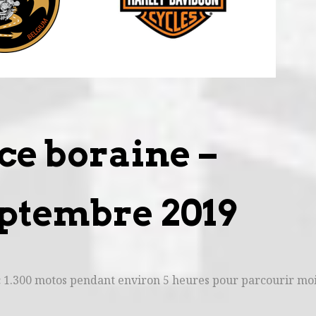
ice boraine –
ptembre 2019
ec 1.300 motos pendant environ 5 heures pour parcourir mo