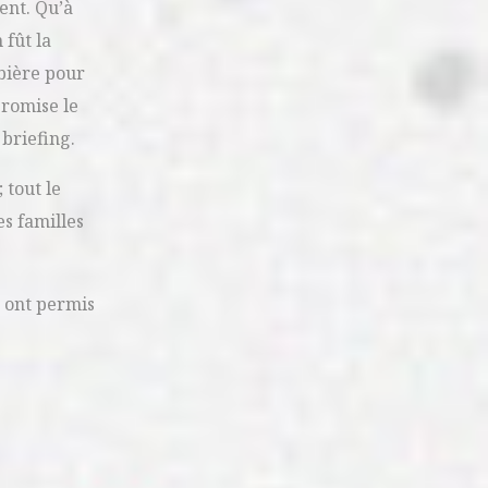
ent. Qu’à
 fût la
 bière pour
promise le
 briefing.
 tout le
s familles
s ont permis