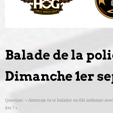
Balade de la pol
Dimanche 1er se
Question : « Aimerais-tu te balader en file indienne av
km ? »