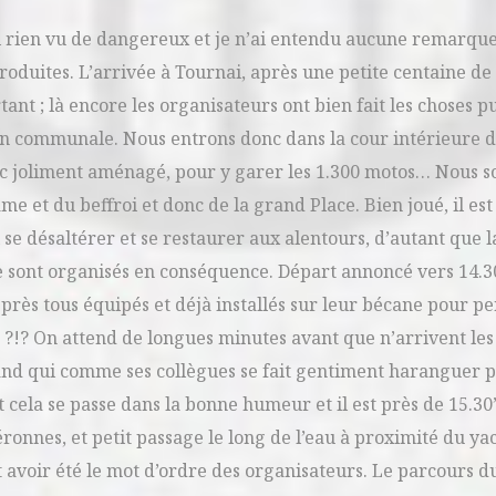
i rien vu de dangereux et je n’ai entendu aucune remarqu
roduites. L’arrivée à Tournai, après une petite centaine de
ant ; là encore les organisateurs ont bien fait les choses p
ion communale. Nous entrons donc dans la cour intérieure de
parc joliment aménagé, pour y garer les 1.300 motos… Nous
 et du beffroi et donc de la grand Place. Bien joué, il est
 se désaltérer et se restaurer aux alentours, d’autant que l
se sont organisés en conséquence. Départ annoncé vers 14.30
près tous équipés et déjà installés sur leur bécane pour pe
ce ?!? On attend de longues minutes avant que n’arrivent le
and qui comme ses collègues se fait gentiment haranguer p
cela se passe dans la bonne humeur et il est près de 15.30’
éronnes, et petit passage le long de l’eau à proximité du ya
 avoir été le mot d’ordre des organisateurs. Le parcours du