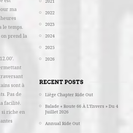
e est
2021
 Pour ma
2022
0 heures
2023
a le temps.
 on prend la
2024
2025
12.00’.
2026
permettant
 traversant
RECENT POSTS
ains sont à
ts. Pas de
Liège Chapter Ride Out
 facilité.
Balade « Route 66 À L’Envers » Du 4
 si riche en
Juillet 2026
santes
Annual Ride Out