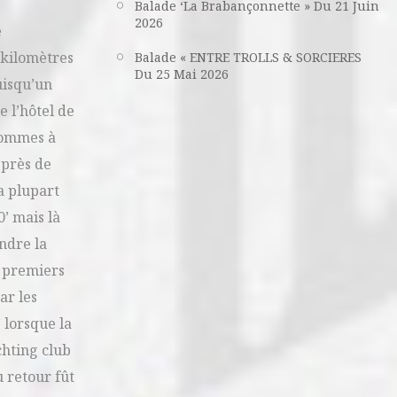
Balade ‘La Brabançonnette » Du 21 Juin
2026
e
 kilomètres
Balade « ENTRE TROLLS & SORCIERES
Du 25 Mai 2026
uisqu’un
 l’hôtel de
 sommes à
 près de
a plupart
’ mais là
ndre la
s premiers
ar les
 lorsque la
chting club
 retour fût