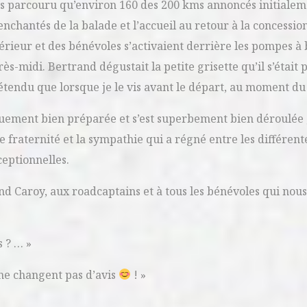
ns parcouru qu’environ 160 des 200 kms annoncés initialem
enchantés de la balade et l’accueil au retour à la concession
xtérieur et des bénévoles s’activaient derrière les pompes à
rès-midi. Bertrand dégustait la petite grisette qu’il s’était 
étendu que lorsque je le vis avant le départ, au moment du
uement bien préparée et s’est superbement bien déroulée ;
raternité et la sympathie qui a régné entre les différente
ceptionnelles.
nd Caroy, aux roadcaptains et à tous les bénévoles qui nou
 ? … »
i ne changent pas d’avis
! »