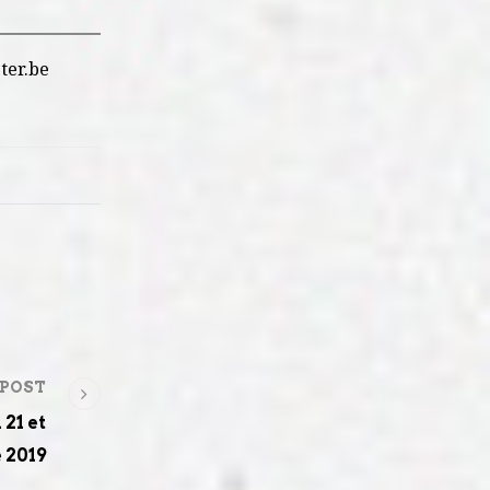
ter.be
 POST
21 et
 2019