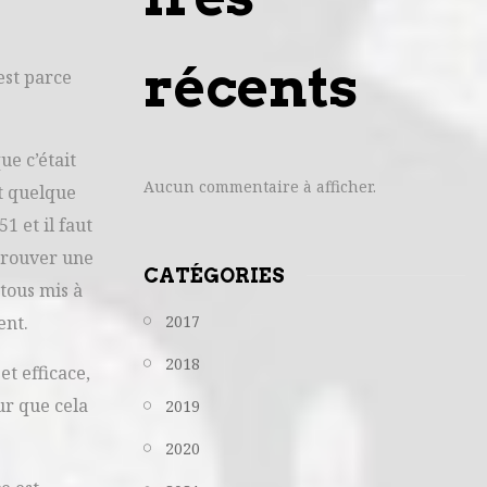
récents
est parce
ue c’était
Aucun commentaire à afficher.
it quelque
1 et il faut
 trouver une
CATÉGORIES
tous mis à
ent.
2017
2018
t efficace,
our que cela
2019
2020