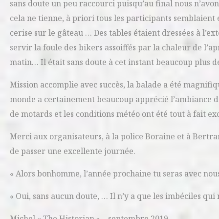
sans doute un peu raccourci puisqu’au final nous n’avo
cela ne tienne, à priori tous les participants semblaient 
cerise sur le gâteau … Des tables étaient dressées à l’e
servir la foule des bikers assoiffés par la chaleur de l’ap
matin… Il était sans doute à cet instant beaucoup plus d
Mission accomplie avec succès, la balade a été magnifiq
monde a certainement beaucoup apprécié l’ambiance de f
de motards et les conditions météo ont été tout à fait ex
Merci aux organisateurs, à la police Boraine et à Bertra
de passer une excellente journée.
« Alors bonhomme, l’année prochaine tu seras avec nous
« Oui, sans aucun doute, … Il n’y a que les imbéciles qu
Michel « The Historian » – septembre 2019